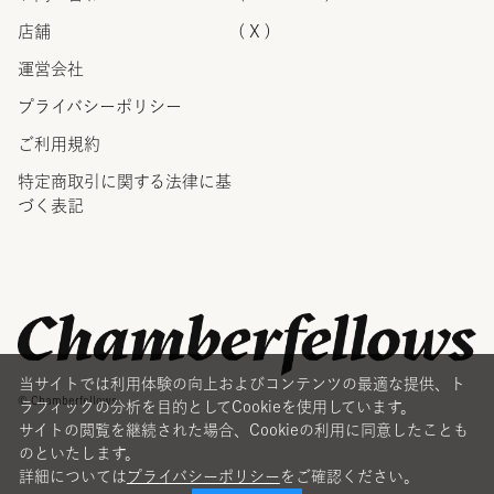
店舗
( X )
運営会社
プライバシーポリシー
ご利用規約
特定商取引に関する法律に
基
づく表記
当サイトでは利用体験の向上およびコンテンツの最適な提供、ト
© Chamberfellows
ラフィックの分析を目的としてCookieを使用しています。
サイトの閲覧を継続された場合、Cookieの利用に同意したことも
のといたします。
詳細については
プライバシーポリシー
をご確認ください。