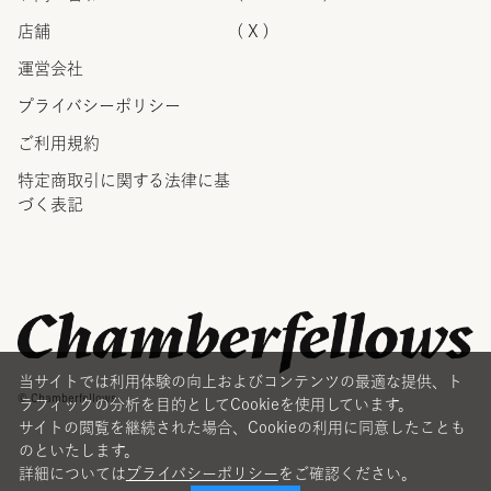
店舗
( X )
運営会社
プライバシーポリシー
ご利用規約
特定商取引に関する法律に
基
づく表記
当サイトでは利用体験の向上およびコンテンツの最適な提供、ト
© Chamberfellows
ラフィックの分析を目的としてCookieを使用しています。
サイトの閲覧を継続された場合、Cookieの利用に同意したことも
のといたします。
詳細については
プライバシーポリシー
をご確認ください。