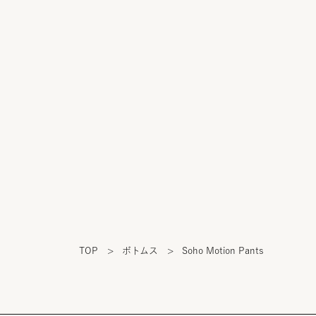
TOP
>
ボトムス
>
Soho Motion Pants