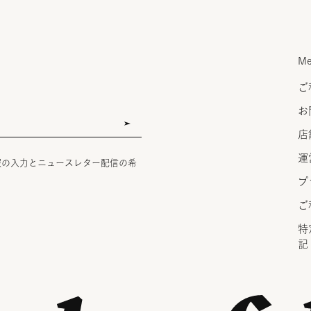
Me
ご
お
店
運
報の入力とニュースレター配信の希
プ
ご
特
記