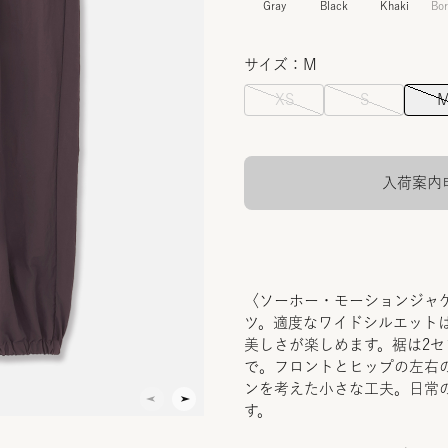
Gray
Black
Khaki
Bo
サイズ：M
XS
S
入荷案内
〈ソーホー・モーションジャ
ツ。適度なワイドシルエット
美しさが楽しめます。裾は2
で。フロントとヒップの左右
ンを考えた小さな工夫。日常
す。