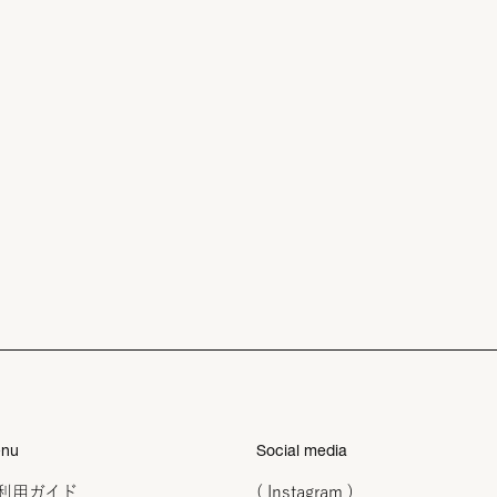
nu
Social media
利用ガイド
( Instagram )