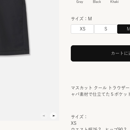
Gray
Black
Khaki
サイズ：M
XS
S
カートに
マスカット クール トラウザ
ャバ素材で仕立てた５ポケッ
サイズ：
XS
ウエスト幅76.2 ヒップ90.2 