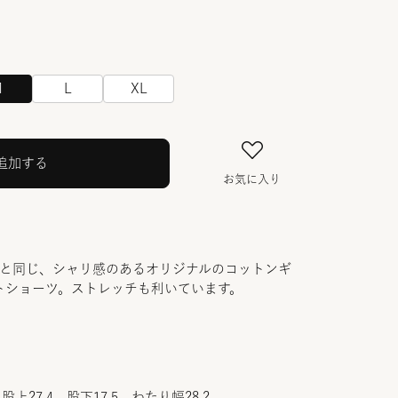
M
L
XL
追加する
お気に入り
ーと同じ、シャリ感のあるオリジナルのコットンギ
トショーツ。ストレッチも利いています。
股上27.4 股下17.5 わたり幅28.2