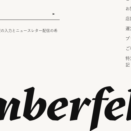
お
店
運
報の入力とニュースレター配信の希
プ
ご
特
記