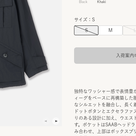
Black
Khaki
サイズ：S
S
M
入荷案内
独特なワッシャー感で表情豊か
ィーグをベースに再構築した
なシルエットを融合し、長く
ドットボタンとエクセラファ
りのある設計に加え、ウエス
す。ポケットはSAABヘッド
み合わせ、上部はボックスプ