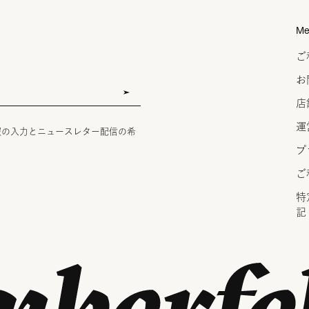
Me
ご
お
店
運
報の入力とニュースレター配信の希
プ
ご
特
記