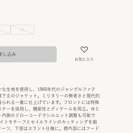
L
XL
申し込み
お気に入り
な生地を使用し、1960年代のジャングルファテ
腰下丈のジャケット。ミリタリーの無骨さと現代的
着られる一着に仕上げています。フロントには特殊
スナーを採用し、機能性とディテールを両立。ゆと
ト内側のドローコードでシルエット調整も可能で
ライトモチーフとセイルラインのカッティングを組
リーツ、下部はスラント仕様に。襟内部にはフード