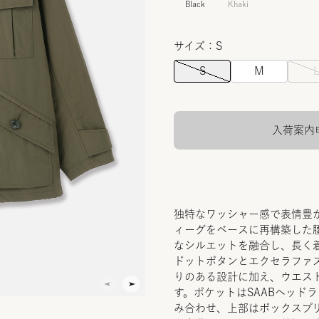
Black
Khaki
サイズ：S
S
M
入荷案内
独特なワッシャー感で表情豊か
ィーグをベースに再構築した
なシルエットを融合し、長く
ドットボタンとエクセラファ
りのある設計に加え、ウエス
す。ポケットはSAABヘッド
み合わせ、上部はボックスプ