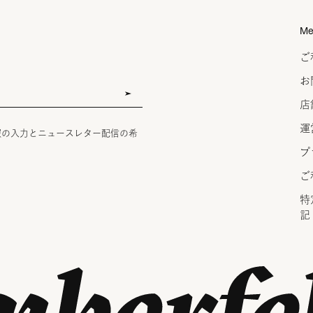
Me
ご
お
店
運
報の入力とニュースレター配信の希
プ
ご
特
記