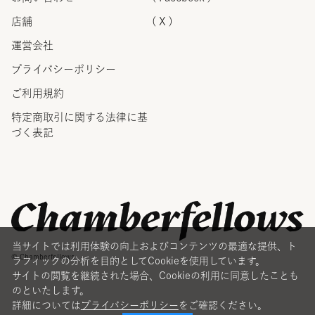
店舗
( X )
運営会社
プライバシーポリシー
ご利用規約
特定商取引に関する法律に
基
づく表記
当サイトでは利用体験の向上およびコンテンツの最適な提供、ト
© Chamberfellows
ラフィックの分析を目的としてCookieを使用しています。
サイトの閲覧を継続された場合、Cookieの利用に同意したことも
のといたします。
詳細については
プライバシーポリシー
をご確認ください。