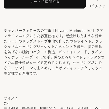
カートに追加する
お気に入り
チャンバーフェローズの定番「Hayama Marine Jacket」をア
ンラインニングにした春夏仕様です。潮焼けしたような褪せ
たトーンのリップストップ生地で作ったのがポイント。クラ
シックなセーリングジャケットからヒントを得た、腕の運動
を妨げない独特のパターン構造、ビルトインフード、ライフ
ジャケットループ、そしてギア感のあるリングドットボタンな
どの本格仕様がムードを高めてくれます。セーリングだけで
なく、ワントーンでまとめたことがシティウェアとしても本
領発揮する理由です。
サイズ：
XS
着丈68.0 肩幅46.8 胸囲107.0 裄丈81.5 袖丈58.1 ウエ