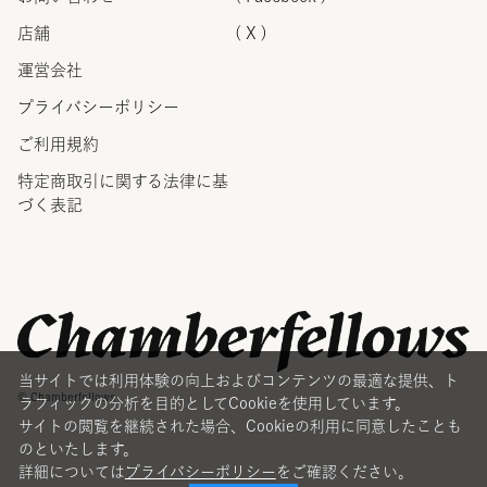
店舗
( X )
運営会社
プライバシーポリシー
ご利用規約
特定商取引に関する法律に
基
づく表記
当サイトでは利用体験の向上およびコンテンツの最適な提供、ト
© Chamberfellows
ラフィックの分析を目的としてCookieを使用しています。
サイトの閲覧を継続された場合、Cookieの利用に同意したことも
のといたします。
詳細については
プライバシーポリシー
をご確認ください。