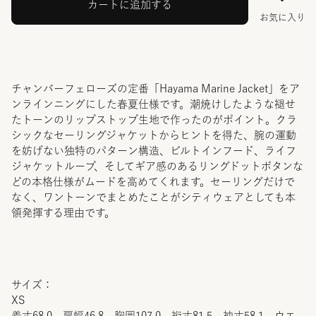
カートに追加する
お気に入り
チャンバーフェローズの定番「Hayama Marine Jacket」をア
ンラインニングにした春夏仕様です。潮焼けしたような褪せ
たトーンのリップストップ生地で作ったのがポイント。クラ
シックなセーリングジャケットからヒントを得た、腕の運動
を妨げない独特のパターン構造、ビルトインフード、ライフ
ジャケットループ、そしてギア感のあるリングドットボタンな
どの本格仕様がムードを高めてくれます。セーリングだけで
なく、ワントーンでまとめたことがシティウェアとしても本
領発揮する理由です。
サイズ：
XS
着丈68.0 肩幅46.8 胸囲107.0 裄丈81.5 袖丈58.1 ウエ