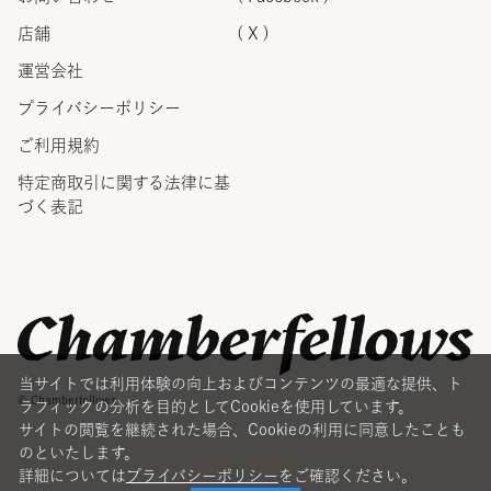
店舗
( X )
運営会社
プライバシーポリシー
ご利用規約
特定商取引に関する法律に
基
づく表記
当サイトでは利用体験の向上およびコンテンツの最適な提供、ト
© Chamberfellows
ラフィックの分析を目的としてCookieを使用しています。
サイトの閲覧を継続された場合、Cookieの利用に同意したことも
のといたします。
詳細については
プライバシーポリシー
をご確認ください。