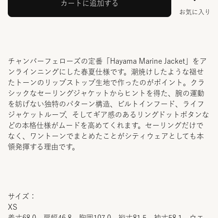
カートに追加する
お気に入り
チャンバーフェローズの定番「Hayama Marine Jacket」をア
ンラインニングにした春夏仕様です。潮焼けしたような褪せ
たトーンのリップストップ生地で作ったのがポイント。クラ
シックなセーリングジャケットからヒントを得た、腕の運動
を妨げない独特のパターン構造、ビルトインフード、ライフ
ジャケットループ、そしてギア感のあるリングドットボタンな
どの本格仕様がムードを高めてくれます。セーリングだけで
なく、ワントーンでまとめたことがシティウェアとしても本
領発揮する理由です。
サイズ：
XS
着丈68.0 肩幅46.8 胸囲107.0 裄丈81.5 袖丈58.1 ウエ