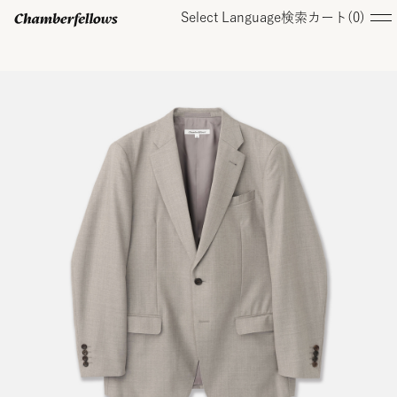
Select Language
検索
カート(
0
)
ログイン/ 新規会員登録
オンラインストア
コレクション
店舗
お知らせ