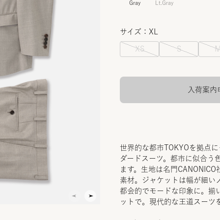
Gray
Lt.Gray
サイズ：XL
XS
S
入荷案内
世界的な都市TOKYOを拠点
ダードスーツ。都市に似合う
ます。生地は名門CANONICO
素材。ジャケットは幅が細い
都会的でモードな印象に。揃
ットで。現代的な王道スーツ