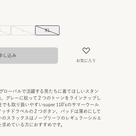
M
L
XL
申し込み
お気に入り
にグローバルで活躍する男たちに着てほしいスタン
色、グレーに絞って２つのトーンをラインナップし
社でも取り扱いやすいsuper 110’sのサマーウール
ノッチドラペルの２つボタン、パッドは薄めにして
いのスラックスはノープリーツのレギュラーシルエ
を求めている方におすすめです。