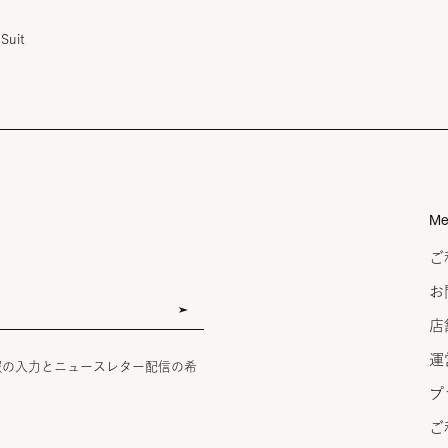
Suit
Me
ご
お
店
運
報の入力とニュースレター配信の希
プ
ご