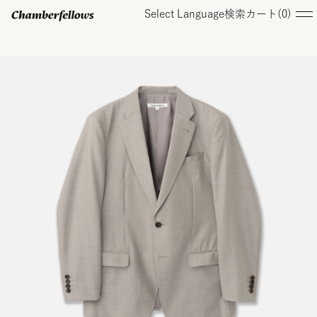
Select Language
検索
カート(
0
)
ログイン/ 新規会員登録
オンラインストア
コレクション
店舗
お知らせ