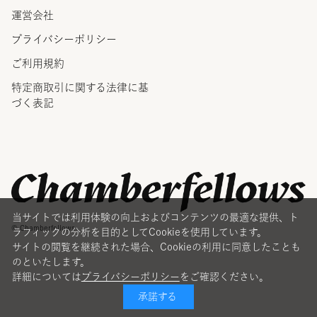
運営会社
プライバシーポリシー
ご利用規約
特定商取引に関する法律に
基
づく表記
当サイトでは利用体験の向上およびコンテンツの最適な提供、ト
© Chamberfellows
ラフィックの分析を目的としてCookieを使用しています。
サイトの閲覧を継続された場合、Cookieの利用に同意したことも
のといたします。
詳細については
プライバシーポリシー
をご確認ください。
承諾する