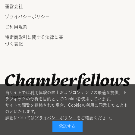
運営会社
プライバシーポリシー
ご利用規約
特定商取引に関する法律に
基
づく表記
当サイトでは利用体験の向上およびコンテンツの最適な提供、ト
© Chamberfellows
ラフィックの分析を目的としてCookieを使用しています。
サイトの閲覧を継続された場合、Cookieの利用に同意したことも
のといたします。
詳細については
プライバシーポリシー
をご確認ください。
承諾する