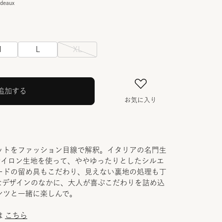
rdeaux
M
L
XL
追加する
お気に入り
ットをファッション目線で解釈。イタリアの名門生
社のナイロン生地を使って、ややゆったりとしたシルエ
ードの留め具もこだわり、見えない裏地の処理も丁
なデザインのなかに、大人が喜ぶこだわりを詰め込
ンツと一緒に楽しんで。
は
こちら