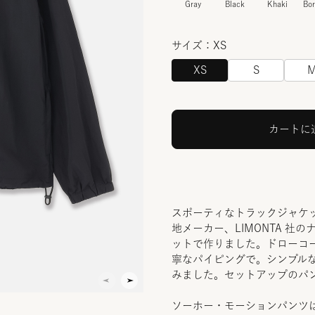
Gray
Black
Khaki
Bo
サイズ：XS
XS
S
カートに
スポーティなトラックジャケ
地メーカー、LIMONTA 
ットで作りました。ドローコ
寧なパイピングで。シンプル
みました。セットアップのパ
ソーホー・モーションパンツ