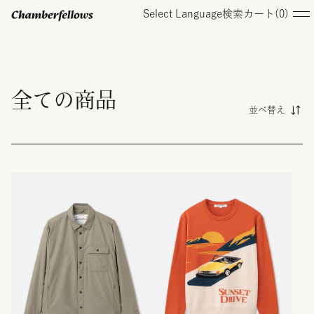
Select Language
検索
カート(
0
)
ログイン/ 新規会員登録
全ての商品
並べ替え
オンラインストア
コレクション
店舗
お知らせ